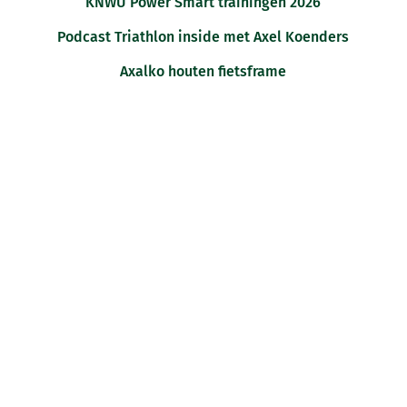
KNWU Power Smart trainingen 2026
Podcast Triathlon inside met Axel Koenders
Axalko houten fietsframe
IK BEN GEÏNTERESSEERD IN EEN
LEZING/CLINIC
AANVRAGEN