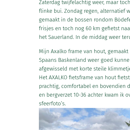
Zaterdag twijfelachtig weer, maar toc
flinke bui. Zondag regen, alternatie
gemaakt in de bossen rondom Bödef
frisjes en toch nog 60 km gefietst na
het Sauerland. In de middag weer ter
Mijn Axalko frame van hout, gemaakt 
Spaans Baskenland weer goed kunnen 
afgewisseld met korte steile klimmet
Het AXALKO fietsframe van hout fietst
prachtig, comfortabel en bovendien 
en bergverzet 10-36 achter kwam ik o
sfeerfoto’s.