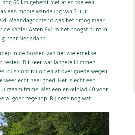
h nog 60 km gefietst met af en toe een
f was een mooie wandeling van 3 uur
eld. Maandagochtend was het droog maar
ar de Kahler Asten 841 m het hoogst punt in
ug naar Nederland.
diep in de bossen van het wielergekke
testen. Dit keer wat langere klimmen,
jes, dus continu op en af over goede wegen.
e weer echt heel goed. Het is echt een
duurzaam frame. Met een enkelblad 40 voor
veral goed tegenop. Bij deze nog wat