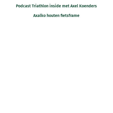
Podcast Triathlon inside met Axel Koenders
Axalko houten fietsframe
I WOULD LIKE TO ORGANIZE A
PRESENTATION/CLINIC
REQUEST